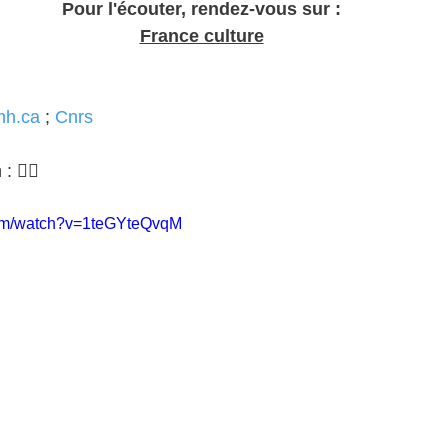
Pour l'écouter, rendez-vous sur : 
France culture
h.ca
 ; 
Cnrs
: 👇🏻
com/watch?v=1teGYteQvqM