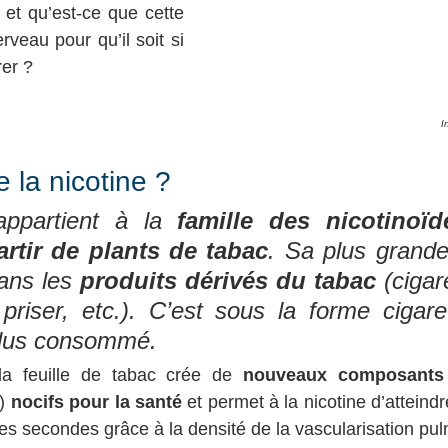
et qu’est-ce que cette 
rveau pour qu’il soit si 
rer ?
I
 la nicotine ?
appartient à la 
famille des nicotinoïd
rtir de plants de tabac
. Sa plus grande u
ans les 
produits dérivés du tabac
 (cigar
riser, etc.). C’est sous la forme cigaret
 plus consommé.
a feuille de tabac crée de 
nouveaux composants
) 
nocifs pour la santé
 et permet à la nicotine d’atteindr
s secondes grâce à la densité de la vascularisation pul