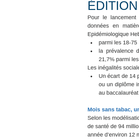
ÉDITION
Pour le lancement d
données en matière
Epidémiologique He
parmi les 18-75 
la prévalence 
21,7% parmi le
Les inégalités socia
Un écart de 14 
ou un diplôme in
au baccalauréat
Mois sans tabac, u
Selon les modélisat
de santé de 94 milli
année d’environ 12 m