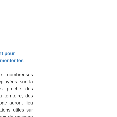
t pour 
gmenter les 
e nombreuses 
ployées sur la 
s proche des 
territoire, des 
ac auront lieu 
ions utiles sur 
ieux de passage 