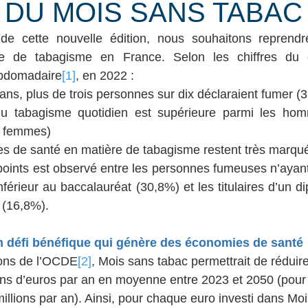
 DU MOIS SANS TABAC
e cette nouvelle édition, nous souhaitons reprendre
 de tabagisme en France. Selon les chiffres du der
bdomadaire
[1]
, en 2022 :
ans, plus de trois personnes sur dix déclaraient fumer (
du tabagisme quotidien est supérieure parmi les ho
s femmes)
les de santé en matière de tabagisme restent très marqué
points est observé entre les personnes fumeuses n’ayan
férieur au baccalauréat (30,8%) et les titulaires d’un di
 (16,8%).
n défi bénéfique qui génère des économies de santé
ions de l’OCDE
[2]
, Mois sans tabac permettrait de réduir
ons d’euros par an en moyenne entre 2023 et 2050 (pour 
illions par an). Ainsi, pour chaque euro investi dans Mo