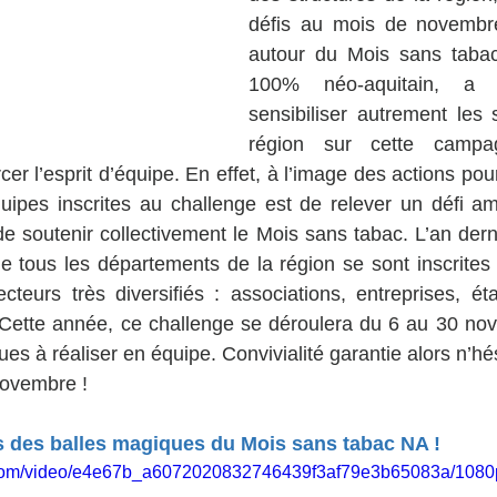
défis au mois de novembre 
autour du Mois sans tabac
100% néo-aquitain, a 
sensibiliser autrement les s
région sur cette campa
cer l’esprit d’équipe. En effet, à l’image des actions po
équipes inscrites au challenge est de relever un défi amu
 soutenir collectivement le Mois sans tabac. L’an derni
 tous les départements de la région se sont inscrites 
cteurs très diversifiés : associations, entreprises, ét
… Cette année, ce challenge se déroulera du 6 au 30 no
es à réaliser en équipe. Convivialité garantie alors n’hé
novembre !
s des balles magiques du Mois sans tabac NA !
ic.com/video/e4e67b_a6072020832746439f3af79e3b65083a/1080