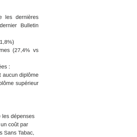
 les dernières 
nier Bulletin 
31,8%)
mmes (27,4% vs 
es : 
t aucun diplôme 
plôme supérieur 
e les dépenses 
un coût par 
is Sans Tabac, 