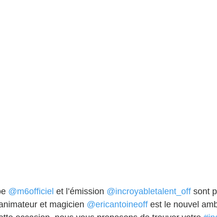
pe 
@m6officiel
 et l’émission 
@incroyabletalent_off
 sont 
’animateur et magicien 
@ericantoineoff
 est le nouvel am