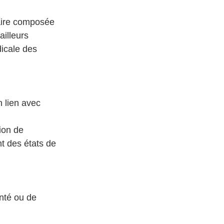
naire composée 
illeurs 
icale des 
 lien avec 
ion de 
t des états de 
nté ou de 