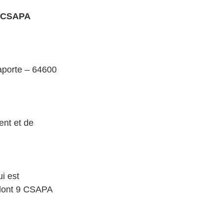
 CSAPA 
porte – 64600 
nt et de 
i est 
 dont 9 CSAPA 