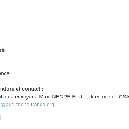
rie 
ence
ature et contact :
vation à envoyer à Mme NEGRE Elodie, directrice du CS
e@addictions-france.org
e