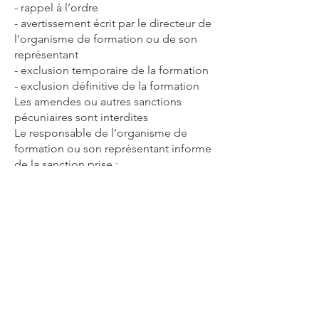
- rappel à l’ordre
- avertissement écrit par le directeur de
l’organisme de formation ou de son
représentant
- exclusion temporaire de la formation
- exclusion définitive de la formation
Les amendes ou autres sanctions
pécuniaires sont interdites
Le responsable de l’organisme de
formation ou son représentant informe
de la sanction prise :
- l’employeur du salarié stagiaire ou
l’administration de l’agent stagiaire
- le financeur du stage
Article 17 – Garantie disciplinaire
Information du stagiaire :
Aucune sanction ne peut être infligée
au stagiaire sans que celui-ci ait été