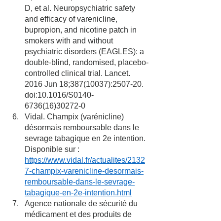
D, et al. Neuropsychiatric safety 
and efficacy of varenicline, 
bupropion, and nicotine patch in 
smokers with and without 
psychiatric disorders (EAGLES): a 
double-blind, randomised, placebo-
controlled clinical trial. Lancet. 
2016 Jun 18;387(10037):2507-20. 
doi:10.1016/S0140-
6736(16)30272-0 
Vidal. Champix (varénicline) 
désormais remboursable dans le 
sevrage tabagique en 2e intention. 
Disponible sur : 
https://www.vidal.fr/actualites/2132
7-champix-varenicline-desormais-
remboursable-dans-le-sevrage-
tabagique-en-2e-intention.html
Agence nationale de sécurité du 
médicament et des produits de 