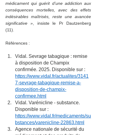
médicament qui guérit d’une addiction aux 
conséquences mortelles, avec des effets 
indésirables maîtrisés, reste une avancée 
significative »
, insiste le Pr Dautzenberg 
(11). 
Références :  
Vidal. Sevrage tabagique : remise 
à disposition de Champix 
confirmée. 2025. Disponible sur : 
https://www.vidal.fr/actualites/3141
7-sevrage-tabagique-remise-a-
disposition-de-champix-
confirmee.html
Vidal. Varénicline - substance. 
Disponible sur : 
https://www.vidal.fr/medicaments/su
bstances/varenicline-22863.html
Agence nationale de sécurité du 