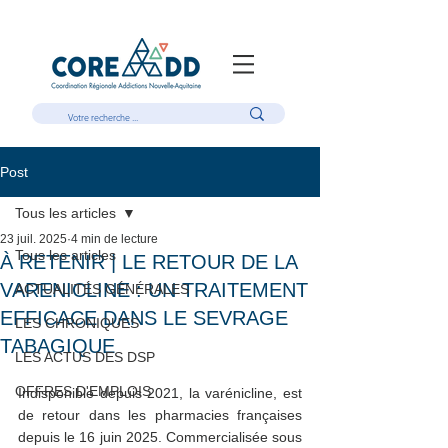
Post
Tous les articles
23 juil. 2025
4 min de lecture
Tous les articles
À RETENIR | LE RETOUR DE LA
VARENICLINE : UN TRAITEMENT
ACTUALITÉS GÉNÉRALES
EFFICACE DANS LE SEVRAGE
LES CHRONIQUES
TABAGIQUE
LES ACTUS DES DSP
OFFRES D'EMPLOIS
Indisponible depuis 2021, la varénicline, est 
de retour dans les pharmacies françaises 
depuis le 16 juin 2025. Commercialisée sous 