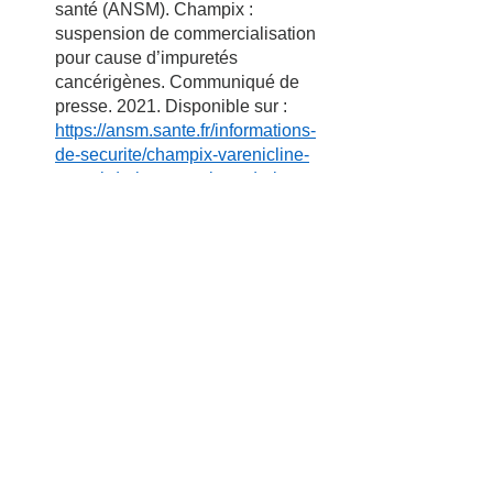
santé (ANSM). Champix : 
suspension de commercialisation 
pour cause d’impuretés 
cancérigènes. Communiqué de 
presse. 2021. Disponible sur :  
https://ansm.sante.fr/informations-
de-securite/champix-varenicline-
rappel-de-lots-en-raison-de-la-
presence-de-limpurete-n-
nitrosovarenicline-a-un-taux-
superieur-a-la-limite-acceptable
Haute Autorité de Santé (HAS). 
Avis relatif à la réévaluation de la 
varénicline dans le sevrage 
tabagique. 2025. Disponible sur : 
https://www.has-
sante.fr/upload/docs/evamed/CT-
19243_CHAMPIX_PIS_INS_AvisD
ef_CT19243.pdf
Vidal. Médicaments pour arrêter de 