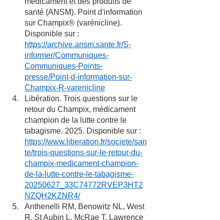
médicament et des produits de 
santé (ANSM). Point d'information 
sur Champix® (varénicline). 
Disponible sur : 
https://archive.ansm.sante.fr/S-
informer/Communiques-
Communiques-Points-
presse/Point-d-information-sur-
Champix-R-varenicline
Libération. Trois questions sur le 
retour du Champix, médicament 
champion de la lutte contre le 
tabagisme. 2025. Disponible sur : 
https://www.liberation.fr/societe/san
te/trois-questions-sur-le-retour-du-
champix-medicament-champion-
de-la-lutte-contre-le-tabagisme-
20250627_33C74772RVEP3HT2
NZQH2KZNR4/
Anthenelli RM, Benowitz NL, West 
R, St Aubin L, McRae T, Lawrence 