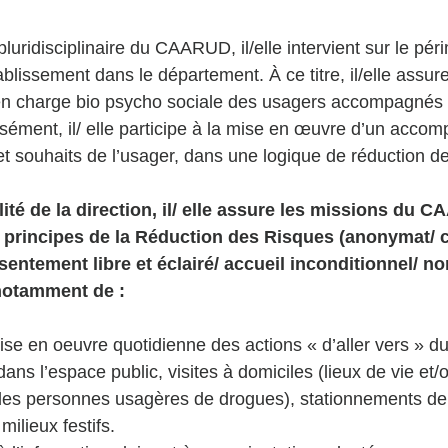
uridisciplinaire du CAARUD, il/elle intervient sur le pér
ablissement dans le département. À ce titre, il/elle assure 
 en charge bio psycho sociale des usagers accompagnés 
ément, il/ elle participe à la mise en œuvre d’un acco
t souhaits de l’usager, dans une logique de réduction de
ité de la direction, il/ elle assure les missions du 
principes de la Réduction des Risques (anonymat/ co
entement libre et éclairé/ accueil inconditionnel/ non
notamment de : 
mise en oeuvre quotidienne des actions « d’aller vers »
s l’espace public, visites à domiciles (lieux de vie et/
s personnes usagères de drogues), stationnements de l
milieux festifs. 