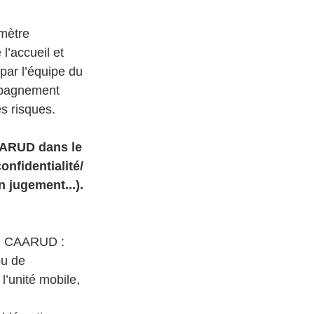
imètre 
l’accueil et 
par l’équipe du 
mpagnement 
s risques. 
CAARUD dans le 
nfidentialité/ 
 jugement...). 
 du CAARUD : 
ou de 
’unité mobile, 