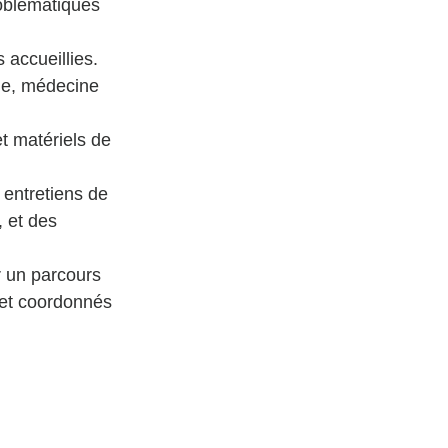
roblématiques 
accueillies. 
gie, médecine 
t matériels de 
 entretiens de 
 et des 
r un parcours 
 et coordonnés 