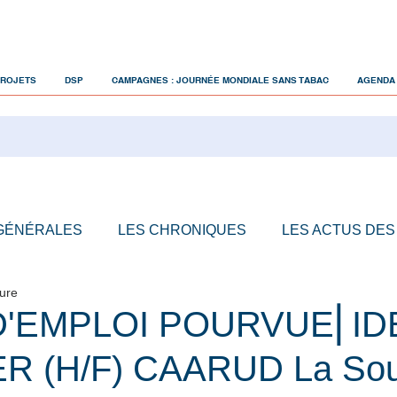
PROJETS
DSP
CAMPAGNES : JOURNÉE MONDIALE SANS TABAC
AGENDA
 GÉNÉRALES
LES CHRONIQUES
LES ACTUS DES
ture
D'EMPLOI POURVUE⎜ID
ER (H/F) CAARUD La So