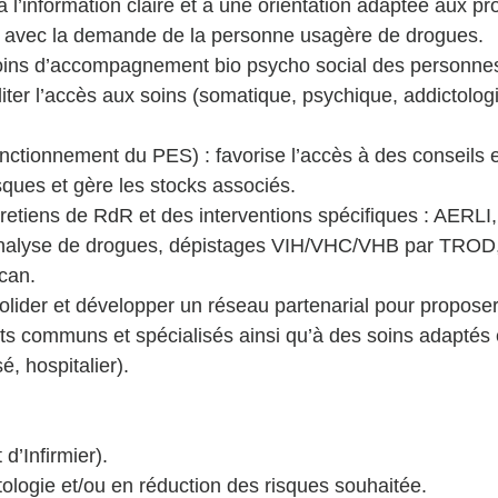
à l’information claire et à une orientation adaptée aux p
n avec la demande de la personne usagère de drogues. 
oins d’accompagnement bio psycho social des personnes 
iliter l’accès aux soins (somatique, psychique, addictolo
nctionnement du PES) : favorise l’accès à des conseils e
sques et gère les stocks associés. 
retiens de RdR et des interventions spécifiques : AERLI,
’analyse de drogues, dépistages VIH/VHC/VHB par TROD,
can. 
olider et développer un réseau partenarial pour propose
its communs et spécialisés ainsi qu’à des soins adaptés
sé, hospitalier). 
d’Infirmier). 
ologie et/ou en réduction des risques souhaitée. 