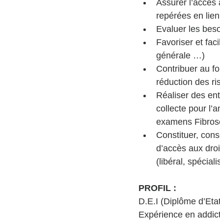
Assurer l’accès 
repérées en lie
Evaluer les bes
Favoriser et fac
générale …) 
Contribuer au fo
réduction des ri
Réaliser des ent
collecte pour l
examens Fibros
Constituer, cons
d’accès aux dro
(libéral, spéciali
PROFIL : 
D.E.I (Diplôme d’Etat 
Expérience en addict