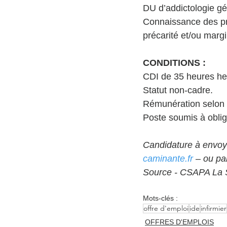
DU d’addictologie gé
Connaissance des pr
précarité et/ou margi
CONDITIONS : 
CDI de 35 heures h
Statut non-cadre. 
Rémunération selon 
Poste soumis à oblig
Candidature à envoye
caminante.fr
 – ou pa
Source - CSAPA La S
Mots-clés :
offre d'emploi
ide
infirmier
OFFRES D'EMPLOIS