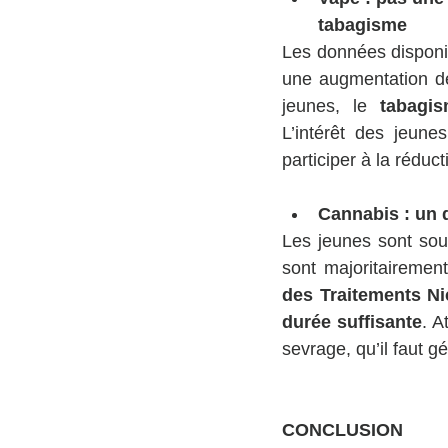
tabagisme
Les données disponib
une augmentation de
jeunes, le 
tabagi
L’intérêt des jeune
participer à la réduc
Cannabis : un 
Les jeunes sont sou
sont majoritairemen
des Traitements Ni
durée suffisante
. A
sevrage, qu’il faut 
CONCLUSION