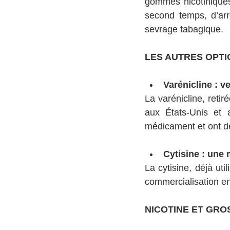
gommes nicotiniques 
second temps, d’arr
sevrage tabagique.
LES AUTRES OPT
Varénicline : v
La varénicline, reti
aux États-Unis et 
médicament et ont d
Cytisine : une
La cytisine, déjà ut
commercialisation en
NICOTINE ET GRO