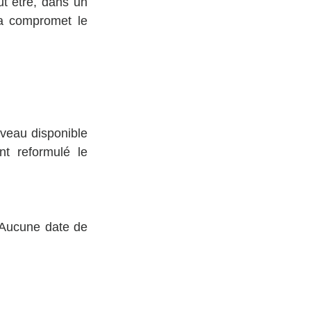
t être, dans un 
la compromet le 
veau disponible 
t reformulé le 
 Aucune date de 