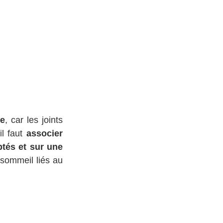
ne
, car les joints 
l faut 
associer 
és et sur une 
 sommeil liés au 