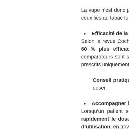
La vape n’est donc 
ceux liés au tabac f
Efficacité de l
60 % plus effica
comparateurs sont so
prescrits uniquement
Conseil pratiq
doser.
Accompagner l’
Lorsqu’un patient s
rapidement le dos
d’utilisation
, en tra