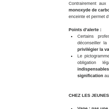
Contrairement aux 
monoxyde de carb
enceinte et permet d’
Points d’alerte :
Certains prof
privilégier la v
Le pictogramme 
obligation lé
indispensables
signification
 au
CHEZ LES JEUNES
Vape : pas une 