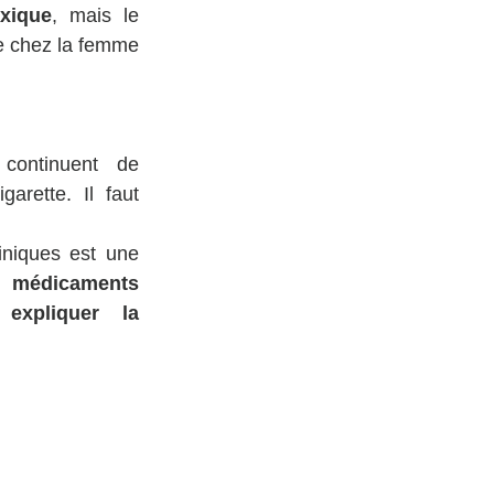
oxique
, mais le 
te chez la femme 
continuent de 
déconseiller la vape pendant la grossesse, quitte à reprendre la cigarette. Il faut 
niques est une 
édicaments 
 
expliquer la 