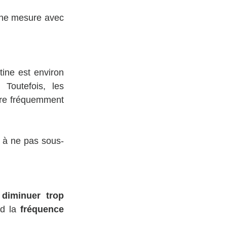
ne mesure avec 
Selon la revue Cochrane de janvier 2024 (1), la vape contenant de la nicotine est environ 
Toutefois, les 
ore fréquemment 
r à ne pas sous-
diminuer trop 
d la 
fréquence 