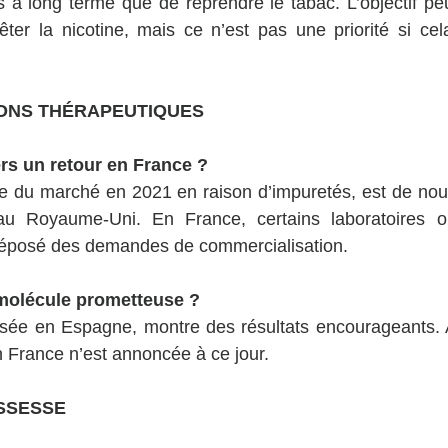
à long terme que de reprendre le tabac. L’objectif peu
êter la nicotine, mais ce n’est pas une priorité si ce
IONS THÉRAPEUTIQUES
ers un retour en France ?
rée du marché en 2021 en raison d’impuretés, est de nou
au Royaume-Uni. En France, certains laboratoires on
éposé des demandes de commercialisation.
 molécule prometteuse ?
ilisée en Espagne, montre des résultats encourageants.
 France n’est annoncée à ce jour.
SSESSE