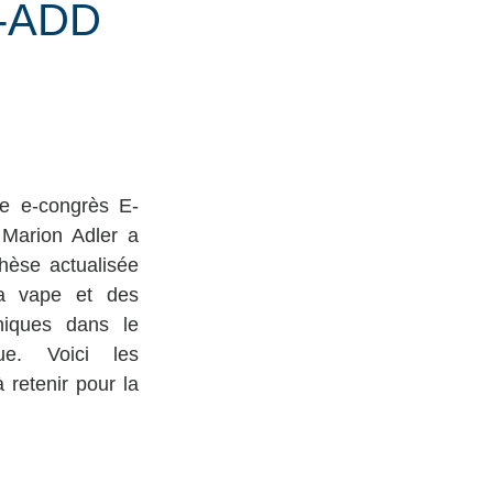
-ADD
9e e-congrès E-
Marion Adler a 
hèse actualisée 
a vape et des 
iniques dans le 
ue. Voici les 
 retenir pour la 