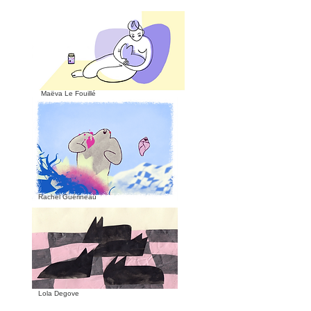
Maëva Le Fouillé
Rachel Guérineau
Lola Degove