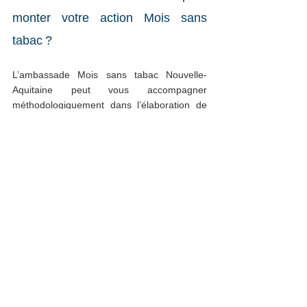
monter votre action Mois sans 
tabac ?  
L’ambassade Mois sans tabac Nouvelle-
Aquitaine peut vous accompagner 
méthodologiquement dans l’élaboration de 
votre action. 
N’hésitez pas à participer à nos 
réunions préparatoires
 ou contactez votre 
référent sur votre territoire :  