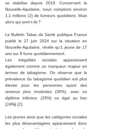
se stabilise depuis 2019. Concernant la 
Nouvelle-Aquitaine, nous comptons environ 
1,1 millions (
2)
 de fumeurs quotidiens. Mais 
alors qui sont-t-ils ? 
Le Bulletin Tabac de Santé publique France 
publié le 27 juin 2024
sur la situation en 
Nouvelle-Aquitaine, révèle qu’1 jeune de 17 
ans sur 8 fume quotidiennement.  
Les inégalités sociales apparaissent 
également comme un marqueur majeur en 
termes de tabagisme. On observe que la 
prévalence du tabagisme quotidien est plus 
élevée pour les personnes ayant des 
revenus plus modestes (30%), avec un 
diplôme inférieur (29%) ou égal au bac 
(2
4
%) (
2)
. 
Les jeunes ainsi que les catégories sociales 
les plus désavantagées apparaissent donc 