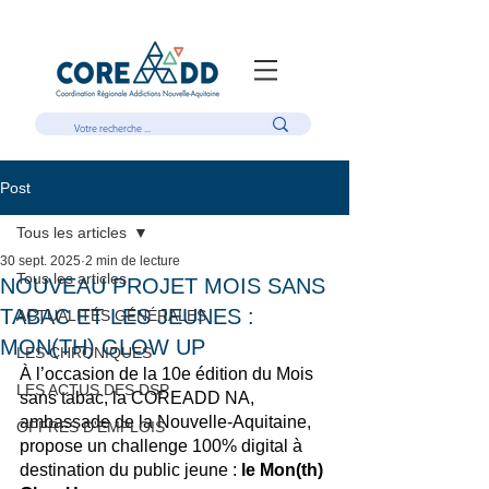
Post
Tous les articles
30 sept. 2025
2 min de lecture
Tous les articles
NOUVEAU PROJET MOIS SANS
TABAC ET LES JEUNES :
ACTUALITÉS GÉNÉRALES
MON(TH) GLOW UP
LES CHRONIQUES
À l’occasion de la 10e édition du Mois 
LES ACTUS DES DSP
sans tabac, la COREADD NA, 
ambassade de la Nouvelle-Aquitaine, 
OFFRES D'EMPLOIS
propose un challenge 100% digital à 
destination du public jeune : 
le Mon(th) 