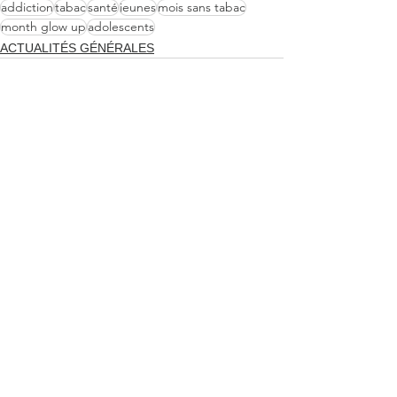
addiction
tabac
santé
jeunes
mois sans tabac
month glow up
adolescents
ACTUALITÉS GÉNÉRALES
2 commentaires
Rédigez un commentaire...
Les plus récents
eliza rolls28
23 avr.