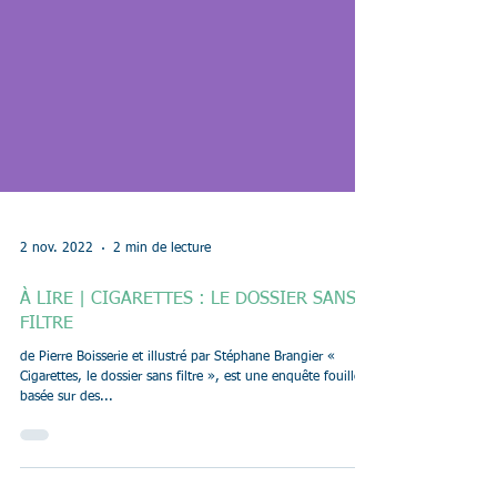
2 nov. 2022
2 min de lecture
À LIRE | CIGARETTES : LE DOSSIER SANS
FILTRE
de Pierre Boisserie et illustré par Stéphane Brangier «
Cigarettes, le dossier sans filtre », est une enquête fouillée,
basée sur des...