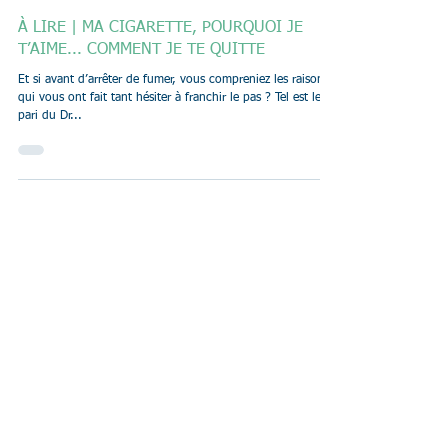
10 mai 2022
1 min de lecture
À LIRE | MA CIGARETTE, POURQUOI JE
T’AIME... COMMENT JE TE QUITTE
Et si avant d’arrêter de fumer, vous compreniez les raisons
qui vous ont fait tant hésiter à franchir le pas ? Tel est le
pari du Dr...