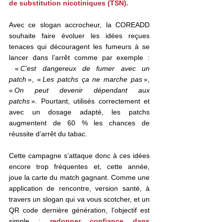
de substitution nicotiniques (TSN).
Avec ce slogan accrocheur, la 
COREADD 
souhaite
 faire évoluer les idées reçues 
tenaces qui découragent les fumeurs à se 
lancer dans l’arrêt comme par exemple : 
 « 
C’est dangereux de fumer avec un 
patch
 », « 
Les patchs ça ne marche pas 
», 
« 
On peut devenir dépendant aux 
patchs
 ». Pourtant, utilisés correctement et 
avec un dosage adapté, les patchs 
augmentent de 60 % les chances de 
réussite d’arrêt du tabac.    
Cette campagne s’attaque donc à ces idées 
encore trop fréquentes et, cette année, 
joue la carte du match gagnant. Comme une 
application de rencontre, version santé, à 
travers un slogan qui va vous scotcher, et un 
QR code dernière génération, l’objectif est 
simple : 
redonner confiance dans 