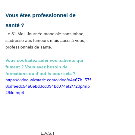
Vous êtes professionnel de 
santé ?
Le 31 Mai, Journée mondiale sans tabac, 
s’adresse aux fumeurs mais aussi à vous, 
professionnels de santé.
Vous souhaitez aider vos patients qui 
fument ? Vous avez besoin de 
formations ou d’outils pour cela ?
https://video.wixstatic.com/video/e4e67b_57f
8cdfeedc54a0ebd3cd094bc074ef2/720p/mp
4/file.mp4
L.A.S.T 