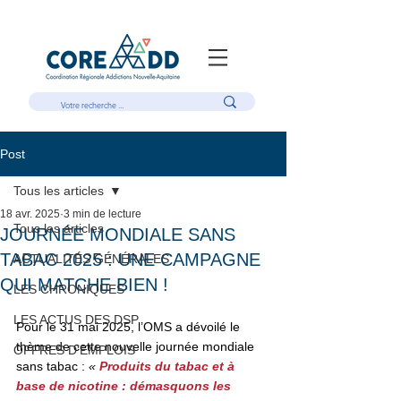
Post
Tous les articles
18 avr. 2025
3 min de lecture
Tous les articles
JOURNÉE MONDIALE SANS
TABAC 2025 : UNE CAMPAGNE
ACTUALITÉS GÉNÉRALES
QUI MATCHE BIEN !
LES CHRONIQUES
LES ACTUS DES DSP
Pour le 31 mai 2025, l’OMS a dévoilé le 
thème de cette nouvelle journée mondiale 
OFFRES D'EMPLOIS
sans tabac : 
«
Produits du tabac et à 
base de nicotine : démasquons les 