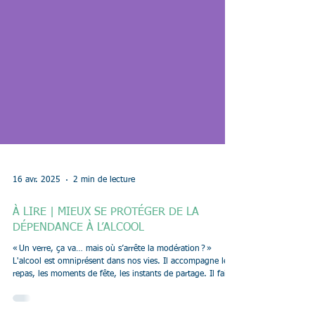
16 avr. 2025
2 min de lecture
À LIRE | MIEUX SE PROTÉGER DE LA
DÉPENDANCE À L’ALCOOL
« Un verre, ça va… mais où s’arrête la modération ? »
L'alcool est omniprésent dans nos vies. Il accompagne les
repas, les moments de fête, les instants de partage. Il fait
partie de notre culture. Pourtant, ses dangers sont souvent